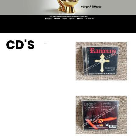
CD'S
…