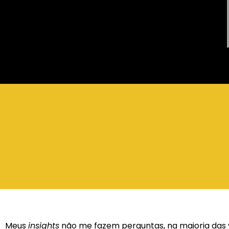
Meus
insights
não me fazem perguntas, na maioria das