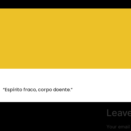
“Espírito fraco, corpo doente.”
Leave
Your email 