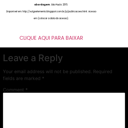
abordagem
. São Paulo: 2015.
Disponível em: http://vulgoelemento.blogspot.com.br/p/publicacoes.html. Acesso
em (colocar a data do acesso).
CLIQUE AQUI PARA BAIXAR
Leave a Reply
Your email address will not be published.
Required
fields are marked
*
Comment
*