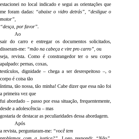
estacionei no local indicado e segui as orientações que
me foram dadas:
“abaixe o vidro detrás”, “desligue o
motor”,
“desça, por favor”.
Ao
sair do carro e entregar os documentos solicitados,
disseram-me:
“mão na cabeça e vire pro carro”,
ou
seja, revista. Como é constrangedor ter o seu corpo
apalpado: pernas, coxas,
testículos, dignidade – chega a ser desrespeitoso –, o
corpo é coisa tão
íntima, tão nossa, tão minha! Cabe dizer que essa não foi
a primeira vez que
fui abordado – passo por essa situação, frequentemente,
desde a adolescência – mas
gostaria de destacar as peculiaridades dessa abordagem.
Após
a revista, perguntaram-me:
“você tem
problemas com a justiça?”
. Logo respondi:
“Não”.