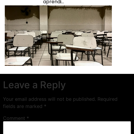
aprendi…
Leave a Reply
Your email address will not be published.
Required
fields are marked
*
Comment
*