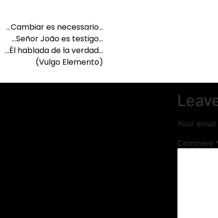
…Cambiar es necessario…
…Señor João es testigo…
…Él hablada de la verdad…
(Vulgo Elemento)
Leave
Your email 
Comment