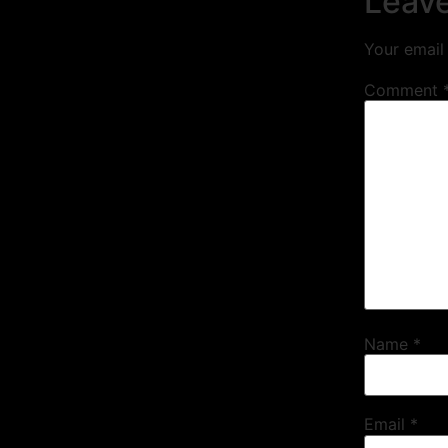
Leave
Your email 
Comment
Name
*
Email
*