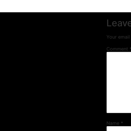
Leave
Your email 
Comment
Name
*