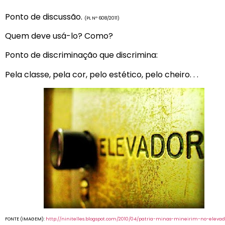
Ponto de discussão.
(PL Nº 608/2011)
Quem deve usá-lo? Como?
Ponto de discriminação que discrimina:
Pela classe, pela cor, pelo estético, pelo cheiro. . .
FONTE (IMAGEM):
http://ninitelles.blogspot.com/2010/04/patria-minas-mineirim-no-eleva