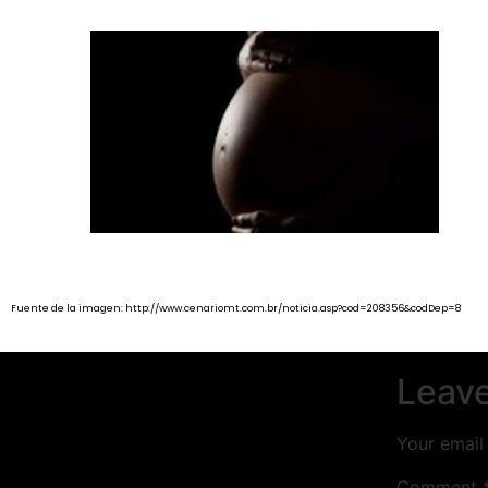
Fuente de la imagen:
http://www.cenariomt.com.br/noticia.asp?cod=208356&codDep=8
Leave
Your email 
Comment