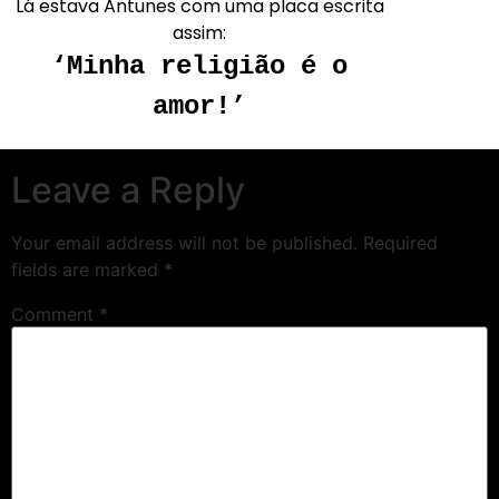
Lá estava Antunes com uma placa escrita
assim:
‘Minha religião é o
amor!’
Leave a Reply
Your email address will not be published.
Required
fields are marked
*
Comment
*