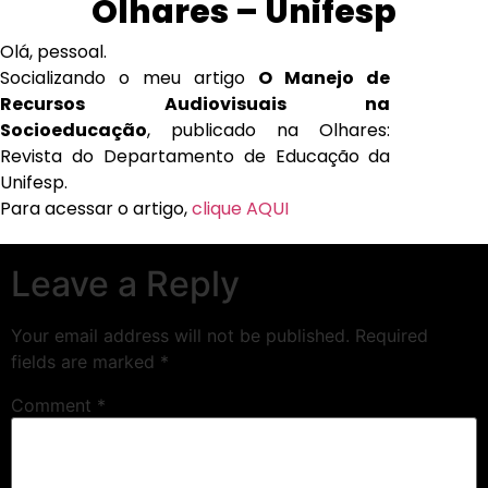
Olhares – Unifesp
Olá, pessoal.
Socializando o meu artigo
O Manejo de
Recursos Audiovisuais na
Socioeducação
, publicado na Olhares:
Revista do Departamento de Educação da
Unifesp.
Para acessar o artigo,
clique AQUI
Leave a Reply
Your email address will not be published.
Required
fields are marked
*
Comment
*