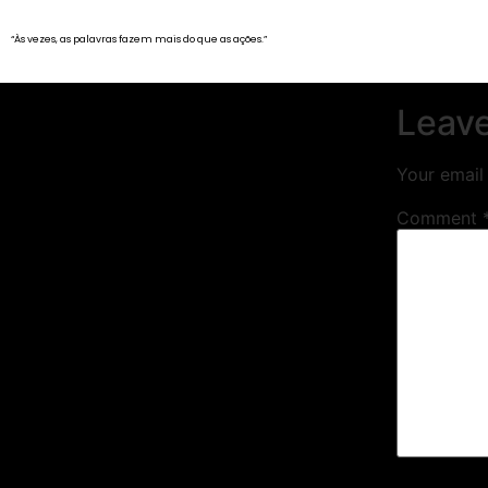
“Às vezes, as palavras fazem mais do que as ações.”
Leave
Your email 
Comment