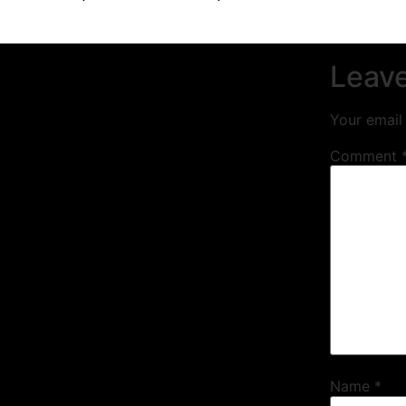
Leave
Your email 
Comment
Name
*