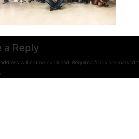
 a Reply
address will not be published.
Required fields are marked
*