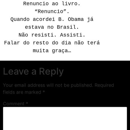
Renuncio ao livro.
“Renuncio”.
Quando acordei B. Obama já
estava no Brasil.
Não resisti. Assisti.
Falar do resto do dia não terá
muita graça…
Leave a Reply
Your email address will not be published.
Required
fields are marked
*
Comment
*