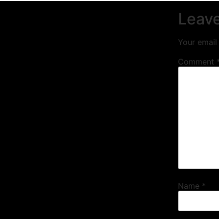
Leave
Your email 
Comment
Name
*