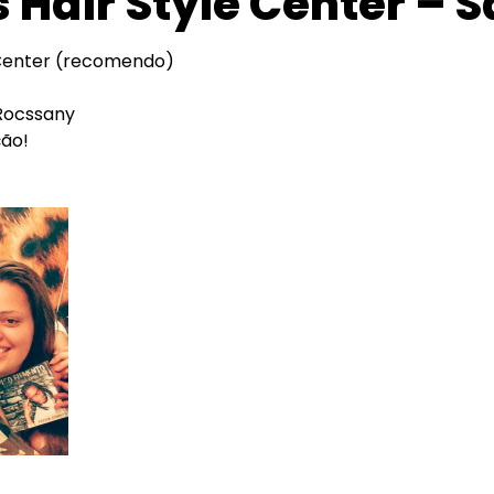
 Hair Style Center – 
le Center (recomendo)
 Rocssany
ção!