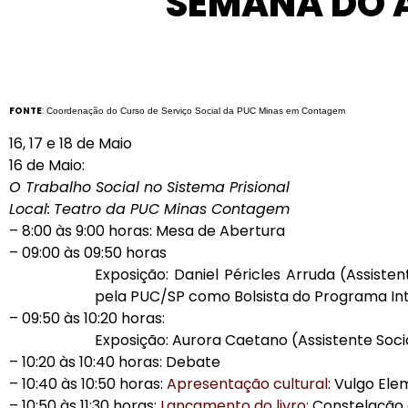
SEMANA DO A
FONTE
:
Coordenação do Curso de Serviço Social da PUC Minas em Contagem
16, 17 e 18 de Maio
16 de Maio:
O Trabalho Social no Sistema Prisional
Local:
Teatro da PUC Minas Contagem
– 8:00 às 9:00 horas: Mesa de Abertura
– 09:00 às 09:50 horas
Exposição: Daniel Péricles Arruda (Assis
pela PUC/SP como Bolsista do Programa In
– 09:50 às 10:20 horas:
Exposição: Aurora Caetano (Assistente Socia
– 10:20 às 10:40 horas: Debate
– 10:40 às 10:50 horas:
Apresentação cultural
: Vulgo El
– 10:50 às 11:30 horas:
Lançamento do livro:
Constelação 