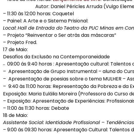
Autor: Daniel Péricles Arruda (Vulgo Elem
– 11:30 às 12:00 horas: Coquetel
–
Painel: A Arte e o Sistema Prisional:
Local:
Hall de Entrada do
Teatro da PUC Minas em Co
– Projeto “Reinventar o Ser atrás das máscaras”
– Projeto Fred.
17 de Maio:
Desafios da Exclusão na Contemporaneidade
09:00 ás 9:40 horas : Apresentação cultural: Talento
–
–
Apresentação de Grupo Instrumental – aluna do Cur
–
Apresentação de poesias sobre o tema MULHER – Assi
–
9:40 às 11:00 horas: Representação da Pobreza e da Ex
Exposição: Maria Eulália Moreira (Professora do Curso 
–
Exposição: Apresentação de Experiências:
Profissionai
–
11:00 às 11:30 horas: Debate
18 de Maio:
Assistente Social: Identidade Profissional – Tendência
–
9:00 ás 09:30 horas: Apresentação Cultural: Talento