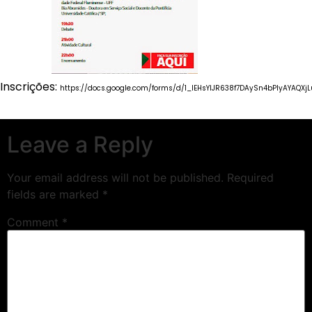
Inscrições:
https://docs.google.com/forms/d/1_IEHsYlJR638f7DAySn4bPIyAYAQX
Leave a Reply
Your email address will not be published.
Required
fields are marked
*
Comment
*