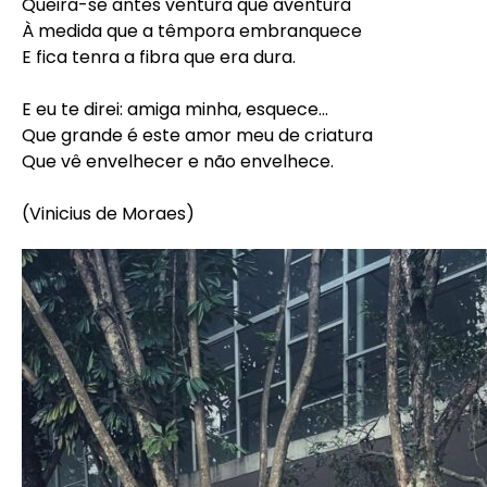
Queira-se antes ventura que aventura⠀
À medida que a têmpora embranquece⠀
E fica tenra a fibra que era dura.⠀
⠀
E eu te direi: amiga minha, esquece…⠀
Que grande é este amor meu de criatura⠀
Que vê envelhecer e não envelhece.⠀
⠀
(Vinicius de Moraes)⠀