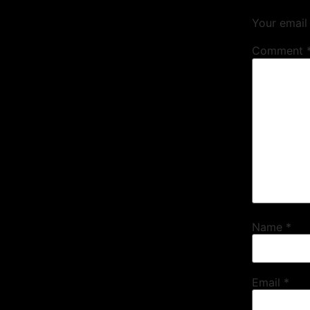
Your email 
Comment
Name
*
Email
*