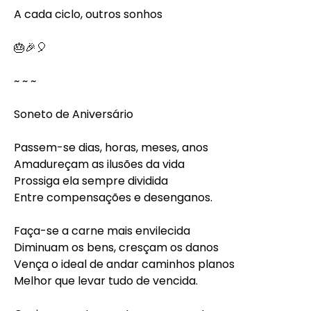
A cada ciclo, outros sonhos⠀
⠀
🎂🎉🎈⠀
⠀
~ ~ ~⠀
⠀
Soneto de Aniversário⠀
⠀
Passem-se dias, horas, meses, anos⠀
Amadureçam as ilusões da vida⠀
Prossiga ela sempre dividida⠀
Entre compensações e desenganos.⠀
⠀
Faça-se a carne mais envilecida⠀
Diminuam os bens, cresçam os danos⠀
Vença o ideal de andar caminhos planos⠀
Melhor que levar tudo de vencida.⠀
⠀