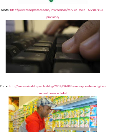
Fonte:
http://www.sempretops.com/informacao/servico-social-%E2%80%93-
profissao/
Forte:
http://www.reinaldo.pro.br/blog/2007/08/08/como-aprender-a-digitar-
sem-olhar-o-teclado/