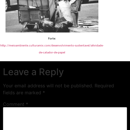
Forte:
http://meioambiente.culturamix.com/desenvolvimento-sustentavel/atividade-
de-catador-de-papel
Leave a Reply
Your email address will not be published.
Required
fields are marked
*
Comment
*